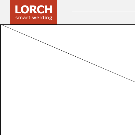
Српски
(SR)
Country sites
Dowiedz się więcej o naszych biurach krajowych
United Kingdom
(EN)